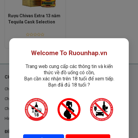
Rượu Chivas Extra 13 năm
Tequila Cask Selection
Rated
750,000
₫
0
out
Welcome To Ruounhap.vn
of
5
Trang web cung cấp các thông tin và kiến
thức về đồ uống có cồn,
CHÍNH SÁCH
Bạn cần xác nhận trên 18 tuổi để xem tiếp.
Bạn đã đủ 18 tuổi ?
Chính sách chung
Chính sách đổi trả
Chính sách mua hàng
Hình thức thanh toán
ĐIỀU KHOẢN VÀ CHÍNH SÁCH