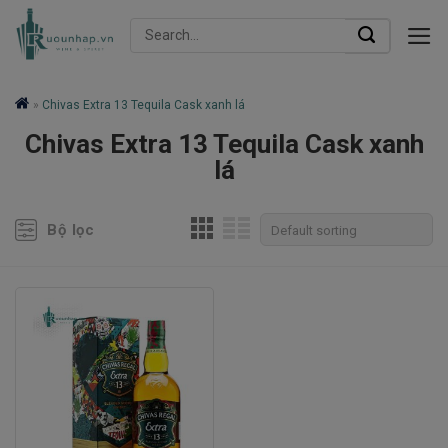
Skip
Search
to
for:
content
»
Chivas Extra 13 Tequila Cask xanh lá
Chivas Extra 13 Tequila Cask xanh
lá
Bộ lọc