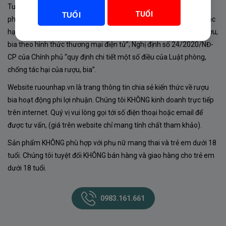
Tuân thủ Nghị định 105/2017/NĐ-CP ngày 14/9/2017 của Chính
TUỔI
TUỔI
phủ về sản xuất, kinh doanh rượu. Tuân thủ Luật “phòng chống tác
hại của rượu, bia” số 44/2019/QH14-Điều 16 về “điều kiện bán rượu,
bia theo hình thức thương mại điện tử”; Nghị định số 24/2020/NĐ-
CP của Chính phủ “quy định chi tiết một số điều của Luật phòng,
chống tác hại của rượu, bia”.
Website ruounhap.vn là trang thông tin chia sẻ kiến thức về rượu
bia hoạt động phi lợi nhuận. Chúng tôi KHÔNG kinh doanh trực tiếp
trên internet. Quý vị vui lòng gọi tới số điện thoại hoặc email để
được tư vấn, (giá trên website chỉ mang tính chất tham khảo).
Sản phẩm KHÔNG phù hợp với phụ nữ mang thai và trẻ em dưới 18
tuổi. Chúng tôi tuyệt đối KHÔNG bán hàng và giao hàng cho trẻ em
dưới 18 tuổi.
0983.161.661