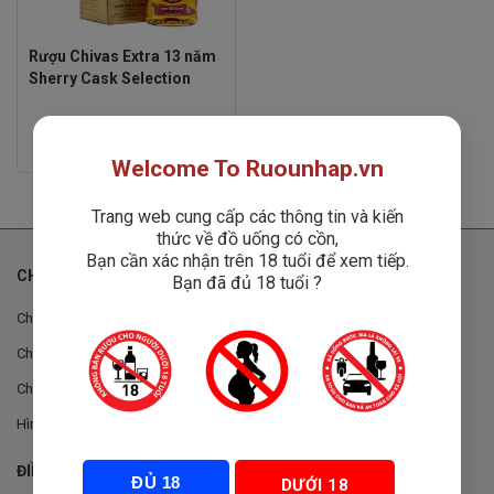
Rượu Chivas Extra 13 năm
Sherry Cask Selection
Rated
750,000
₫
0
Welcome To Ruounhap.vn
out
of
5
Trang web cung cấp các thông tin và kiến
thức về đồ uống có cồn,
Bạn cần xác nhận trên 18 tuổi để xem tiếp.
CHÍNH SÁCH
Bạn đã đủ 18 tuổi ?
Chính sách chung
Chính sách đổi trả
Chính sách mua hàng
Hình thức thanh toán
ĐIỀU KHOẢN VÀ CHÍNH SÁCH
ĐỦ 18
DƯỚI 18