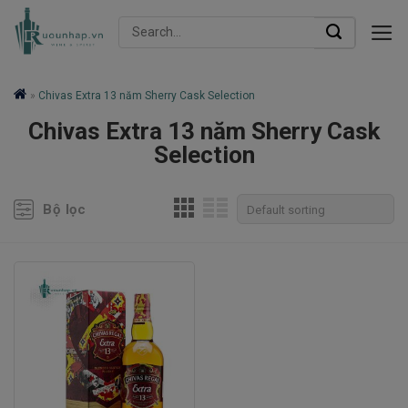
Skip
Search
to
for:
content
»
Chivas Extra 13 năm Sherry Cask Selection
Chivas Extra 13 năm Sherry Cask
Selection
Bộ lọc