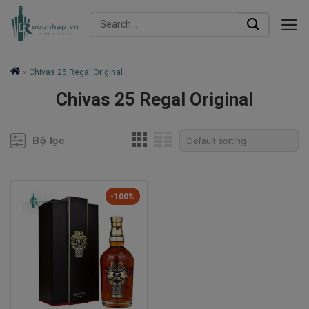
Skip
Search
to
for:
content
»
Chivas 25 Regal Original
Chivas 25 Regal Original
Bộ lọc
-100%