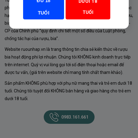
Tuân thủ Nghị định 105/2017/NĐ-CP ngày 14/9/2017 của Chính
ĐỦ 18
DƯỚI 18
phủ về sản xuất, kinh doanh rượu. Tuân thủ Luật “phòng chống tác
TUỔI
TUỔI
hại của rượu, bia” số 44/2019/QH14-Điều 16 về “điều kiện bán rượu,
bia theo hình thức thương mại điện tử”; Nghị định số 24/2020/NĐ-
CP của Chính phủ “quy định chi tiết một số điều của Luật phòng,
chống tác hại của rượu, bia”.
Website ruounhap.vn là trang thông tin chia sẻ kiến thức về rượu
bia hoạt động phi lợi nhuận. Chúng tôi KHÔNG kinh doanh trực tiếp
trên internet. Quý vị vui lòng gọi tới số điện thoại hoặc email để
được tư vấn, (giá trên website chỉ mang tính chất tham khảo).
Sản phẩm KHÔNG phù hợp với phụ nữ mang thai và trẻ em dưới 18
tuổi. Chúng tôi tuyệt đối KHÔNG bán hàng và giao hàng cho trẻ em
dưới 18 tuổi.
0983.161.661