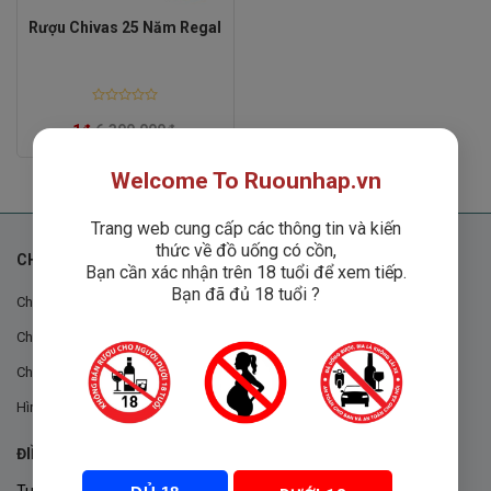
Rượu Chivas 25 Năm Regal
Rated
0
1
₫
6,300,000
₫
out
of
5
Welcome To Ruounhap.vn
Trang web cung cấp các thông tin và kiến
thức về đồ uống có cồn,
CHÍNH SÁCH
Bạn cần xác nhận trên 18 tuổi để xem tiếp.
Bạn đã đủ 18 tuổi ?
Chính sách chung
Chính sách đổi trả
Chính sách mua hàng
Hình thức thanh toán
ĐIỀU KHOẢN VÀ CHÍNH SÁCH