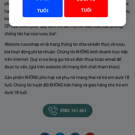
phủ về sản xuất, kinh doanh rượu. Tuân thủ Luật “phòng chống tác
TUỔI
TUỔI
hại của rượu, bia” số 44/2019/QH14-Điều 16 về “điều kiện bán rượu,
bia theo hình thức thương mại điện tử”; Nghị định số 24/2020/NĐ-
CP của Chính phủ “quy định chi tiết một số điều của Luật phòng,
chống tác hại của rượu, bia”.
Website ruounhap.vn là trang thông tin chia sẻ kiến thức về rượu
bia hoạt động phi lợi nhuận. Chúng tôi KHÔNG kinh doanh trực tiếp
trên internet. Quý vị vui lòng gọi tới số điện thoại hoặc email để
được tư vấn, (giá trên website chỉ mang tính chất tham khảo).
Sản phẩm KHÔNG phù hợp với phụ nữ mang thai và trẻ em dưới 18
tuổi. Chúng tôi tuyệt đối KHÔNG bán hàng và giao hàng cho trẻ em
dưới 18 tuổi.
0983.161.661