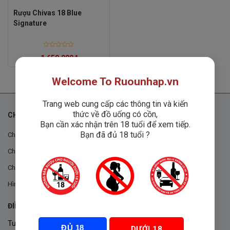
Rượu Chivas 18 Blue
Signature
Rated
1,650,000
₫
0
out
of
5
Welcome To Ruounhap.vn
Trang web cung cấp các thông tin và kiến
thức về đồ uống có cồn,
CHÍNH SÁCH
Bạn cần xác nhận trên 18 tuổi để xem tiếp.
Bạn đã đủ 18 tuổi ?
Chính sách chung
Chính sách đổi trả
Chính sách mua hàng
Hình thức thanh toán
ĐIỀU KHOẢN VÀ CHÍNH SÁCH
Tuân thủ Nghị định 105/2017/NĐ-CP ngày 14/9/2017 của Chính
ĐỦ 18
DƯỚI 18