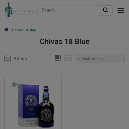
Skip
Search
to
for:
content
»
Chivas 18 Blue
Chivas 18 Blue
Bộ lọc