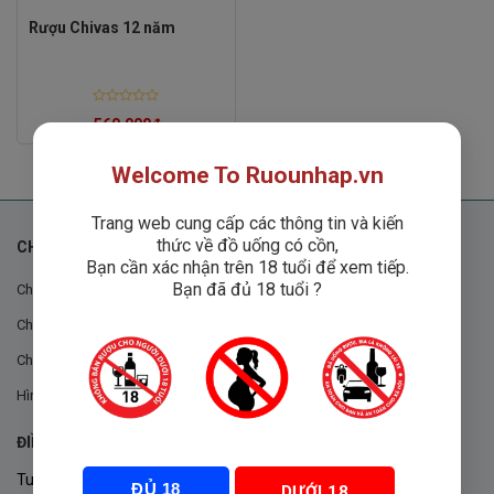
Rượu Chivas 12 năm
Rated
560,000
₫
0
out
of
5
Welcome To Ruounhap.vn
Trang web cung cấp các thông tin và kiến
thức về đồ uống có cồn,
CHÍNH SÁCH
Bạn cần xác nhận trên 18 tuổi để xem tiếp.
Bạn đã đủ 18 tuổi ?
Chính sách chung
Chính sách đổi trả
Chính sách mua hàng
Hình thức thanh toán
ĐIỀU KHOẢN VÀ CHÍNH SÁCH
Tuân thủ Nghị định 105/2017/NĐ-CP ngày 14/9/2017 của Chính
ĐỦ 18
DƯỚI 18