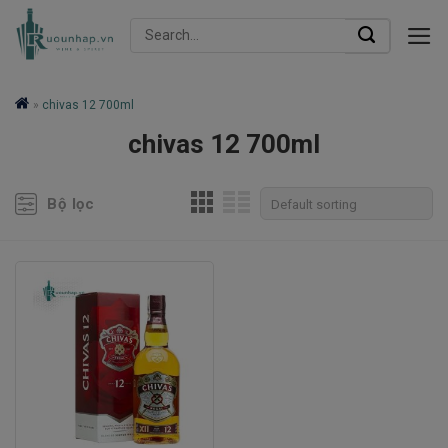
Skip
Search
to
for:
content
»
chivas 12 700ml
chivas 12 700ml
Bộ lọc