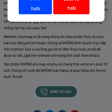
phủ về sản xuất, kinh doanh rượu. Tuân thủ Luật “phòng chống tác
TUỔI
TUỔI
hại của rượu, bia” số 44/2019/QH14-Điều 16 về “điều kiện bán rượu,
bia theo hình thức thương mại điện tử”; Nghị định số 24/2020/NĐ-
CP của Chính phủ “quy định chi tiết một số điều của Luật phòng,
chống tác hại của rượu, bia”.
Website ruounhap.vn là trang thông tin chia sẻ kiến thức về rượu
bia hoạt động phi lợi nhuận. Chúng tôi KHÔNG kinh doanh trực tiếp
trên internet. Quý vị vui lòng gọi tới số điện thoại hoặc email để
được tư vấn, (giá trên website chỉ mang tính chất tham khảo).
Sản phẩm KHÔNG phù hợp với phụ nữ mang thai và trẻ em dưới 18
tuổi. Chúng tôi tuyệt đối KHÔNG bán hàng và giao hàng cho trẻ em
dưới 18 tuổi.
0983.161.661