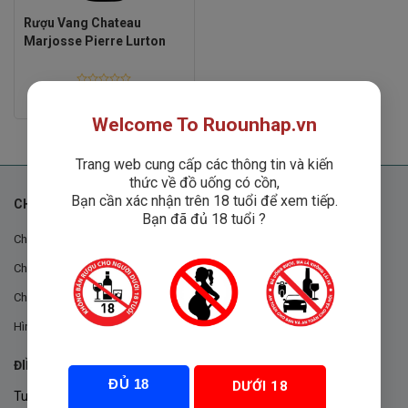
Rượu Vang Chateau
Marjosse Pierre Lurton
Rated
Liên hệ
0
out
Welcome To Ruounhap.vn
of
5
Trang web cung cấp các thông tin và kiến
thức về đồ uống có cồn,
Bạn cần xác nhận trên 18 tuổi để xem tiếp.
CHÍNH SÁCH
Bạn đã đủ 18 tuổi ?
Chính sách chung
Chính sách đổi trả
Chính sách mua hàng
Hình thức thanh toán
ĐIỀU KHOẢN VÀ CHÍNH SÁCH
ĐỦ 18
DƯỚI 18
Tuân thủ Nghị định 105/2017/NĐ-CP ngày 14/9/2017 của Chính