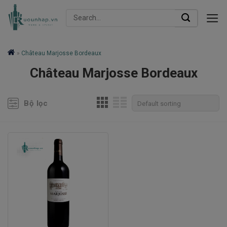
Skip
Search
to
for:
content
»
Château Marjosse Bordeaux
Château Marjosse Bordeaux
Bộ lọc