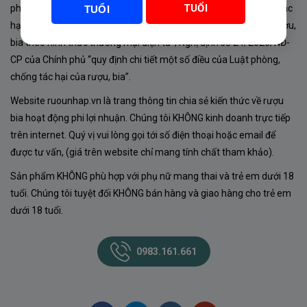
TUỔI
phủ về sản xuất, kinh doanh rượu. Tuân thủ Luật “phòng chống tác
TUỔI
hại của rượu, bia” số 44/2019/QH14-Điều 16 về “điều kiện bán rượu,
bia theo hình thức thương mại điện tử”; Nghị định số 24/2020/NĐ-
CP của Chính phủ “quy định chi tiết một số điều của Luật phòng,
chống tác hại của rượu, bia”.
Website ruounhap.vn là trang thông tin chia sẻ kiến thức về rượu
bia hoạt động phi lợi nhuận. Chúng tôi KHÔNG kinh doanh trực tiếp
trên internet. Quý vị vui lòng gọi tới số điện thoại hoặc email để
được tư vấn, (giá trên website chỉ mang tính chất tham khảo).
Sản phẩm KHÔNG phù hợp với phụ nữ mang thai và trẻ em dưới 18
tuổi. Chúng tôi tuyệt đối KHÔNG bán hàng và giao hàng cho trẻ em
dưới 18 tuổi.
0983.161.661