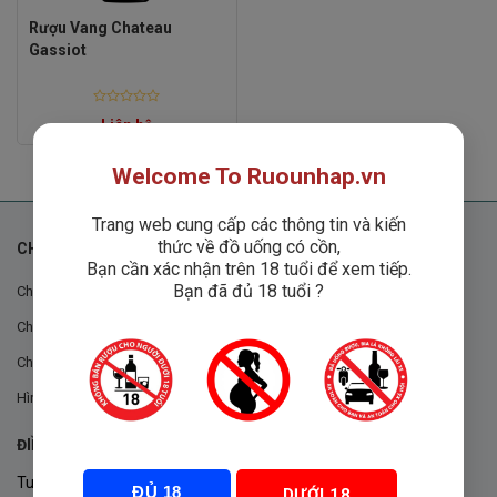
Rượu Vang Chateau
Gassiot
Rated
Liên hệ
0
out
of
5
Welcome To Ruounhap.vn
Trang web cung cấp các thông tin và kiến
thức về đồ uống có cồn,
CHÍNH SÁCH
Bạn cần xác nhận trên 18 tuổi để xem tiếp.
Bạn đã đủ 18 tuổi ?
Chính sách chung
Chính sách đổi trả
Chính sách mua hàng
Hình thức thanh toán
ĐIỀU KHOẢN VÀ CHÍNH SÁCH
Tuân thủ Nghị định 105/2017/NĐ-CP ngày 14/9/2017 của Chính
ĐỦ 18
DƯỚI 18