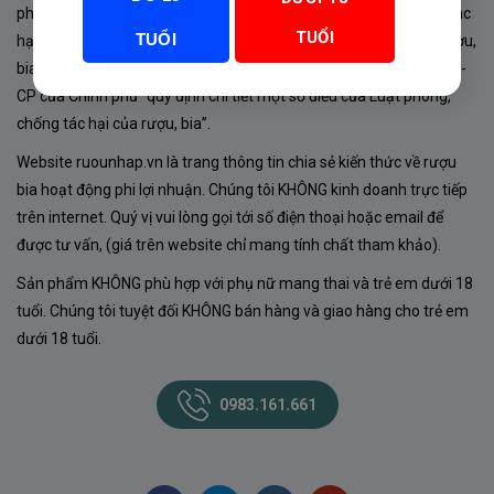
phủ về sản xuất, kinh doanh rượu. Tuân thủ Luật “phòng chống tác
TUỔI
TUỔI
hại của rượu, bia” số 44/2019/QH14-Điều 16 về “điều kiện bán rượu,
bia theo hình thức thương mại điện tử”; Nghị định số 24/2020/NĐ-
CP của Chính phủ “quy định chi tiết một số điều của Luật phòng,
chống tác hại của rượu, bia”.
Website ruounhap.vn là trang thông tin chia sẻ kiến thức về rượu
bia hoạt động phi lợi nhuận. Chúng tôi KHÔNG kinh doanh trực tiếp
trên internet. Quý vị vui lòng gọi tới số điện thoại hoặc email để
được tư vấn, (giá trên website chỉ mang tính chất tham khảo).
Sản phẩm KHÔNG phù hợp với phụ nữ mang thai và trẻ em dưới 18
tuổi. Chúng tôi tuyệt đối KHÔNG bán hàng và giao hàng cho trẻ em
dưới 18 tuổi.
0983.161.661