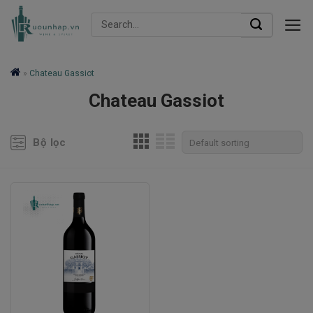
Skip
Search
to
for:
content
»
Chateau Gassiot
Chateau Gassiot
Bộ lọc