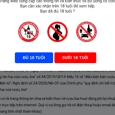
Trang web cung cấp các thông tin và kiến thức về đồ uống có cồn
Bạn cần xác nhận trên 18 tuổi để xem tiếp.
e Sainte
Bạn đã đủ 18 tuổi ?
ĐỦ 18 TUỔI
DƯỚI 18 TUỔI
À CHÍNH SÁCH
nh 105/2017/NĐ-CP ngày 14/9/2017 của Chính phủ về sản xuất, kinh doa
 tác hại của rượu, bia” số 44/2019/QH14-Điều 16 về “điều kiện bán rượu,
iện tử”; Nghị định số 24/2020/NĐ-CP của Chính phủ “quy định chi tiết mộ
ại của rượu, bia”.
n là trang thông tin chia sẻ kiến thức về rượu bia hoạt động phi lợi nhu
rực tiếp trên internet. Quý vị vui lòng gọi tới số điện thoại hoặc email đ
mang tính chất tham khảo).