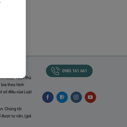
,
0983.161.661
nh rượu. Tuân thủ
 bia theo hình
t số điều của Luật
ận. Chúng tôi
ể được tư vấn, (giá