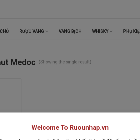
 CHỦ
RƯỢU VANG
VANG BỊCH
WHISKY
PHỤ KI
aut Medoc
(Showing the single result)
Welcome To Ruounhap.vn