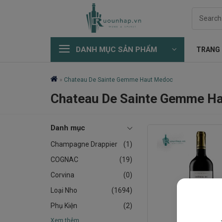
Skip
Search
to
for:
content
DANH MỤC SẢN PHẨM
TRANG
»
Chateau De Sainte Gemme Haut Medoc
Chateau De Sainte Gemme H
Danh mục
Champagne Drappier
(1)
COGNAC
(19)
Corvina
(0)
Loại Nho
(1694)
Phụ Kiện
(2)
Xem thêm