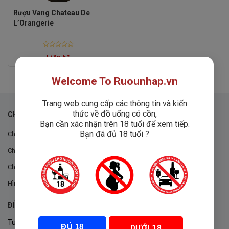
Rượu Vang Chateau De
L’Orangerie
Rated
Liên hệ
0
out
of
5
Welcome To Ruounhap.vn
Trang web cung cấp các thông tin và kiến
thức về đồ uống có cồn,
CHÍNH SÁCH
Bạn cần xác nhận trên 18 tuổi để xem tiếp.
Bạn đã đủ 18 tuổi ?
Chính sách chung
Chính sách đổi trả
Chính sách mua hàng
Hình thức thanh toán
ĐIỀU KHOẢN VÀ CHÍNH SÁCH
Tuân thủ Nghị định 105/2017/NĐ-CP ngày 14/9/2017 của Chính
ĐỦ 18
DƯỚI 18