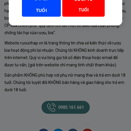
phủ về sản xuất, kinh doanh rượu. Tuân thủ Luật “phòng chống tác
TUỔI
TUỔI
hại của rượu, bia” số 44/2019/QH14-Điều 16 về “điều kiện bán rượu,
bia theo hình thức thương mại điện tử”; Nghị định số 24/2020/NĐ-
CP của Chính phủ “quy định chi tiết một số điều của Luật phòng,
chống tác hại của rượu, bia”.
Website ruounhap.vn là trang thông tin chia sẻ kiến thức về rượu
bia hoạt động phi lợi nhuận. Chúng tôi KHÔNG kinh doanh trực tiếp
trên internet. Quý vị vui lòng gọi tới số điện thoại hoặc email để
được tư vấn, (giá trên website chỉ mang tính chất tham khảo).
Sản phẩm KHÔNG phù hợp với phụ nữ mang thai và trẻ em dưới 18
tuổi. Chúng tôi tuyệt đối KHÔNG bán hàng và giao hàng cho trẻ em
dưới 18 tuổi.
0983.161.661