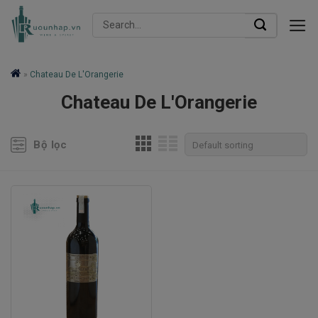
Skip
Search
to
for:
content
»
Chateau De L'Orangerie
Chateau De L'Orangerie
Bộ lọc