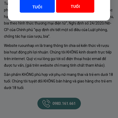
Tuân thủ Nghị định 105/2017/NĐ-CP ngày 14/9/2017 của Chính
TUỔI
TUỔI
phủ về sản xuất, kinh doanh rượu. Tuân thủ Luật “phòng chống tác
hại của rượu, bia” số 44/2019/QH14-Điều 16 về “điều kiện bán rượu,
bia theo hình thức thương mại điện tử”; Nghị định số 24/2020/NĐ-
CP của Chính phủ “quy định chi tiết một số điều của Luật phòng,
chống tác hại của rượu, bia”.
Website ruounhap.vn là trang thông tin chia sẻ kiến thức về rượu
bia hoạt động phi lợi nhuận. Chúng tôi KHÔNG kinh doanh trực tiếp
trên internet. Quý vị vui lòng gọi tới số điện thoại hoặc email để
được tư vấn, (giá trên website chỉ mang tính chất tham khảo).
Sản phẩm KHÔNG phù hợp với phụ nữ mang thai và trẻ em dưới 18
tuổi. Chúng tôi tuyệt đối KHÔNG bán hàng và giao hàng cho trẻ em
dưới 18 tuổi.
0983.161.661