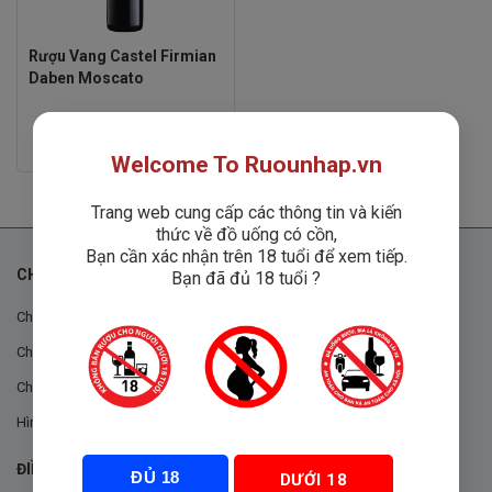
Rượu Vang Castel Firmian
Daben Moscato
Rated
550,000
₫
0
Welcome To Ruounhap.vn
out
of
5
Trang web cung cấp các thông tin và kiến
thức về đồ uống có cồn,
Bạn cần xác nhận trên 18 tuổi để xem tiếp.
CHÍNH SÁCH
Bạn đã đủ 18 tuổi ?
Chính sách chung
Chính sách đổi trả
Chính sách mua hàng
Hình thức thanh toán
ĐIỀU KHOẢN VÀ CHÍNH SÁCH
ĐỦ 18
DƯỚI 18