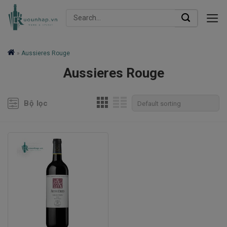
Skip
Search
to
for:
content
»
Aussieres Rouge
Aussieres Rouge
Bộ lọc