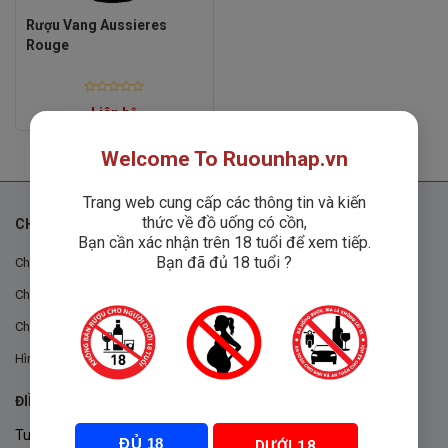
Rượu Vang Aussieres
Rouge
Rated
Liên hệ
0
out
of
5
Welcome To Ruounhap.vn
Trang web cung cấp các thông tin và kiến
thức về đồ uống có cồn,
CHÍNH SÁCH
Bạn cần xác nhận trên 18 tuổi để xem tiếp.
Bạn đã đủ 18 tuổi ?
Chính sách chung
Chính sách đổi trả
Chính sách mua hàng
Hình thức thanh toán
ĐIỀU KHOẢN VÀ CHÍNH SÁCH
Tuân thủ Nghị định 105/2017/NĐ-CP ngày 14/9/2017 của Chính
ĐỦ 18
DƯỚI 18