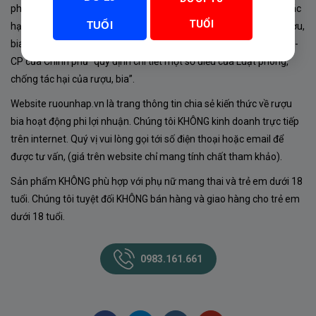
phủ về sản xuất, kinh doanh rượu. Tuân thủ Luật “phòng chống tác
TUỔI
TUỔI
hại của rượu, bia” số 44/2019/QH14-Điều 16 về “điều kiện bán rượu,
bia theo hình thức thương mại điện tử”; Nghị định số 24/2020/NĐ-
CP của Chính phủ “quy định chi tiết một số điều của Luật phòng,
chống tác hại của rượu, bia”.
Website ruounhap.vn là trang thông tin chia sẻ kiến thức về rượu
bia hoạt động phi lợi nhuận. Chúng tôi KHÔNG kinh doanh trực tiếp
trên internet. Quý vị vui lòng gọi tới số điện thoại hoặc email để
được tư vấn, (giá trên website chỉ mang tính chất tham khảo).
Sản phẩm KHÔNG phù hợp với phụ nữ mang thai và trẻ em dưới 18
tuổi. Chúng tôi tuyệt đối KHÔNG bán hàng và giao hàng cho trẻ em
dưới 18 tuổi.
0983.161.661