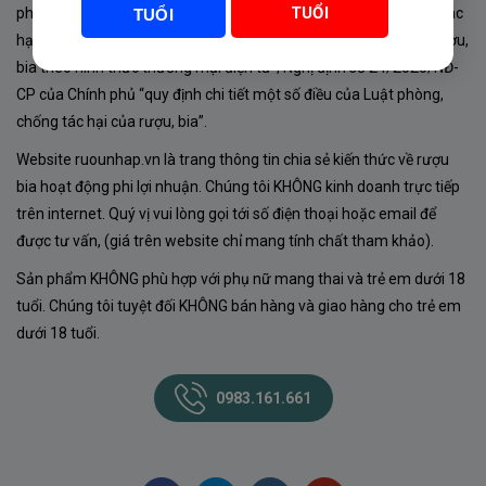
TUỔI
phủ về sản xuất, kinh doanh rượu. Tuân thủ Luật “phòng chống tác
TUỔI
hại của rượu, bia” số 44/2019/QH14-Điều 16 về “điều kiện bán rượu,
bia theo hình thức thương mại điện tử”; Nghị định số 24/2020/NĐ-
CP của Chính phủ “quy định chi tiết một số điều của Luật phòng,
chống tác hại của rượu, bia”.
Website ruounhap.vn là trang thông tin chia sẻ kiến thức về rượu
bia hoạt động phi lợi nhuận. Chúng tôi KHÔNG kinh doanh trực tiếp
trên internet. Quý vị vui lòng gọi tới số điện thoại hoặc email để
được tư vấn, (giá trên website chỉ mang tính chất tham khảo).
Sản phẩm KHÔNG phù hợp với phụ nữ mang thai và trẻ em dưới 18
tuổi. Chúng tôi tuyệt đối KHÔNG bán hàng và giao hàng cho trẻ em
dưới 18 tuổi.
0983.161.661