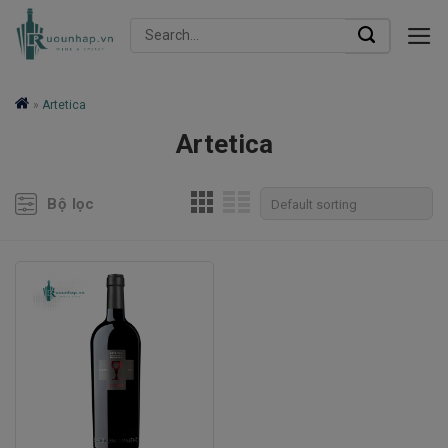
Skip
Search
to
for:
content
»
Artetica
Artetica
Bộ lọc