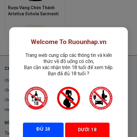
Rượu Vang Chén Thánh
Artetica Schola Sarmenti
Rated
1
₫
0
out
Welcome To Ruounhap.vn
of
5
Trang web cung cấp các thông tin và kiến
thức về đồ uống có cồn,
Bạn cần xác nhận trên 18 tuổi để xem tiếp.
CHÍNH SÁCH
Bạn đã đủ 18 tuổi ?
Chính sách chung
Chính sách đổi trả
Chính sách mua hàng
Hình thức thanh toán
ĐIỀU KHOẢN VÀ CHÍNH SÁCH
ĐỦ 18
DƯỚI 18
Tuân thủ Nghị định 105/2017/NĐ-CP ngày 14/9/2017 của Chính