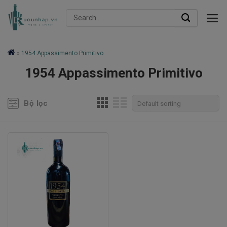
Skip
Search
to
for:
content
»
1954 Appassimento Primitivo
1954 Appassimento Primitivo
Bộ lọc