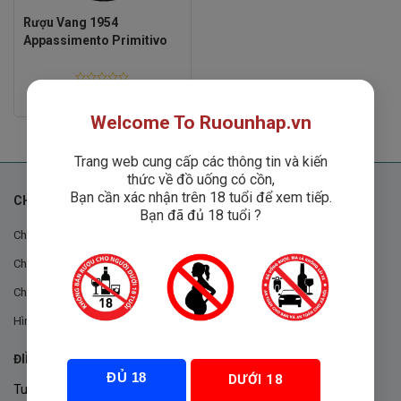
Rượu Vang 1954
Appassimento Primitivo
Rated
1
₫
0
out
Welcome To Ruounhap.vn
of
5
Trang web cung cấp các thông tin và kiến
thức về đồ uống có cồn,
Bạn cần xác nhận trên 18 tuổi để xem tiếp.
CHÍNH SÁCH
Bạn đã đủ 18 tuổi ?
Chính sách chung
Chính sách đổi trả
Chính sách mua hàng
Hình thức thanh toán
ĐIỀU KHOẢN VÀ CHÍNH SÁCH
ĐỦ 18
DƯỚI 18
Tuân thủ Nghị định 105/2017/NĐ-CP ngày 14/9/2017 của Chính