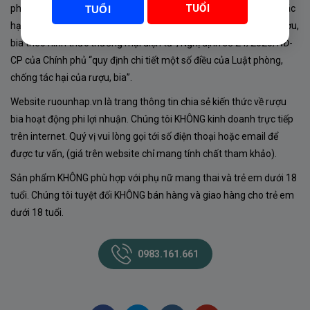
TUỔI
phủ về sản xuất, kinh doanh rượu. Tuân thủ Luật “phòng chống tác
TUỔI
hại của rượu, bia” số 44/2019/QH14-Điều 16 về “điều kiện bán rượu,
bia theo hình thức thương mại điện tử”; Nghị định số 24/2020/NĐ-
CP của Chính phủ “quy định chi tiết một số điều của Luật phòng,
chống tác hại của rượu, bia”.
Website ruounhap.vn là trang thông tin chia sẻ kiến thức về rượu
bia hoạt động phi lợi nhuận. Chúng tôi KHÔNG kinh doanh trực tiếp
trên internet. Quý vị vui lòng gọi tới số điện thoại hoặc email để
được tư vấn, (giá trên website chỉ mang tính chất tham khảo).
Sản phẩm KHÔNG phù hợp với phụ nữ mang thai và trẻ em dưới 18
tuổi. Chúng tôi tuyệt đối KHÔNG bán hàng và giao hàng cho trẻ em
dưới 18 tuổi.
0983.161.661