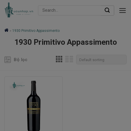
Skip
Search
to
for:
content
»
1930 Primitivo Appassimento
1930 Primitivo Appassimento
Bộ lọc