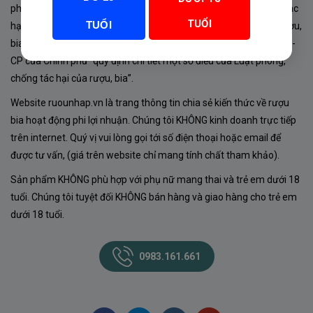
phủ về sản xuất, kinh doanh rượu. Tuân thủ Luật “phòng chống tác
TUỔI
TUỔI
hại của rượu, bia” số 44/2019/QH14-Điều 16 về “điều kiện bán rượu,
bia theo hình thức thương mại điện tử”; Nghị định số 24/2020/NĐ-
CP của Chính phủ “quy định chi tiết một số điều của Luật phòng,
chống tác hại của rượu, bia”.
Website ruounhap.vn là trang thông tin chia sẻ kiến thức về rượu
bia hoạt động phi lợi nhuận. Chúng tôi KHÔNG kinh doanh trực tiếp
trên internet. Quý vị vui lòng gọi tới số điện thoại hoặc email để
được tư vấn, (giá trên website chỉ mang tính chất tham khảo).
Sản phẩm KHÔNG phù hợp với phụ nữ mang thai và trẻ em dưới 18
tuổi. Chúng tôi tuyệt đối KHÔNG bán hàng và giao hàng cho trẻ em
dưới 18 tuổi.
0983.161.661