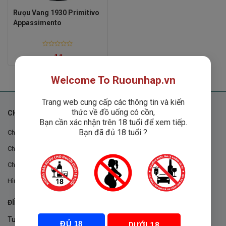
Rượu Vang 1930 Primitivo
Appassimento
Rated
1
₫
0
out
of
5
Welcome To Ruounhap.vn
Trang web cung cấp các thông tin và kiến
thức về đồ uống có cồn,
CHÍNH SÁCH
Bạn cần xác nhận trên 18 tuổi để xem tiếp.
Bạn đã đủ 18 tuổi ?
Chính sách chung
Chính sách đổi trả
Chính sách mua hàng
Hình thức thanh toán
ĐIỀU KHOẢN VÀ CHÍNH SÁCH
Tuân thủ Nghị định 105/2017/NĐ-CP ngày 14/9/2017 của Chính
ĐỦ 18
DƯỚI 18