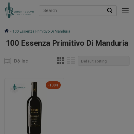
Skip
Search
to
for:
content
»
100 Essenza Primitivo Di Manduria
100 Essenza Primitivo Di Manduria
Bộ lọc
-100%