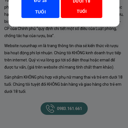
Tuân thủ Nghị định 105/2017/NĐ-CP ngày 14/9/2017 của Chính
ĐỦ 18
DƯỚI 18
phủ về sản xuất, kinh doanh rượu. Tuân thủ Luật “phòng chống tác
TUỔI
TUỔI
hại của rượu, bia” số 44/2019/QH14-Điều 16 về “điều kiện bán rượu,
bia theo hình thức thương mại điện tử”; Nghị định số 24/2020/NĐ-
CP của Chính phủ “quy định chi tiết một số điều của Luật phòng,
chống tác hại của rượu, bia”.
Website ruounhap.vn là trang thông tin chia sẻ kiến thức về rượu
bia hoạt động phi lợi nhuận. Chúng tôi KHÔNG kinh doanh trực tiếp
trên internet. Quý vị vui lòng gọi tới số điện thoại hoặc email để
được tư vấn, (giá trên website chỉ mang tính chất tham khảo).
Sản phẩm KHÔNG phù hợp với phụ nữ mang thai và trẻ em dưới 18
tuổi. Chúng tôi tuyệt đối KHÔNG bán hàng và giao hàng cho trẻ em
dưới 18 tuổi.
0983.161.661