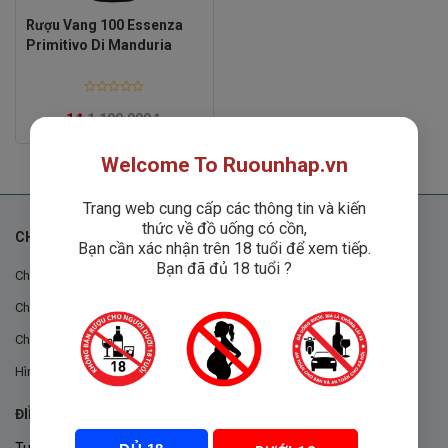
Rượu Vang 100 Essenza
Primitivo Di Manduria
Rated
0
1
₫
1,100,000
₫
out
of
5
Welcome To Ruounhap.vn
Trang web cung cấp các thông tin và kiến
thức về đồ uống có cồn,
CHÍNH SÁCH
Bạn cần xác nhận trên 18 tuổi để xem tiếp.
Bạn đã đủ 18 tuổi ?
Chính sách chung
Chính sách đổi trả
Chính sách mua hàng
Hình thức thanh toán
ĐIỀU KHOẢN VÀ CHÍNH SÁCH