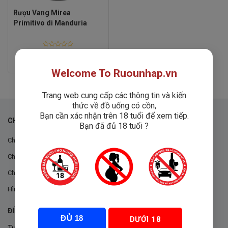
Rượu Vang Mirea
Primitivo di Manduria
Rated
0
1
₫
950,000
₫
out
Welcome To Ruounhap.vn
of
5
Trang web cung cấp các thông tin và kiến
thức về đồ uống có cồn,
Bạn cần xác nhận trên 18 tuổi để xem tiếp.
CHÍNH SÁCH
Bạn đã đủ 18 tuổi ?
Chính sách chung
Chính sách đổi trả
Chính sách mua hàng
Hình thức thanh toán
ĐIỀU KHOẢN VÀ CHÍNH SÁCH
ĐỦ 18
DƯỚI 18