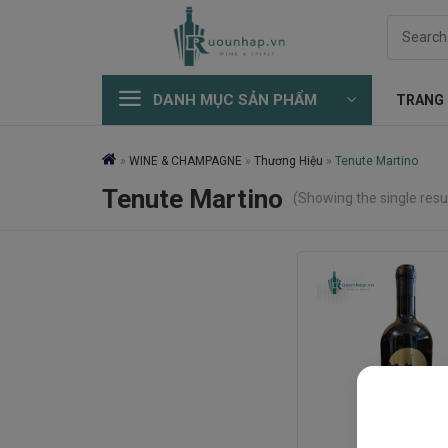
Skip
Search
to
for:
content
DANH MỤC SẢN PHẨM
TRANG
»
WINE & CHAMPAGNE
»
Thương Hiệu
»
Tenute Martino
Tenute Martino
(Showing the single resu