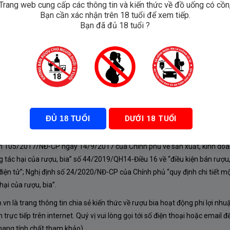
Trang web cung cấp các thông tin và kiến thức về đồ uống có cồn
Bạn cần xác nhận trên 18 tuổi để xem tiếp.
ione
Bạn đã đủ 18 tuổi ?
₫
ĐỦ 18 TUỔI
DƯỚI 18 TUỔI
À CHÍNH SÁCH
nh 105/2017/NĐ-CP ngày 14/9/2017 của Chính phủ về sản xuất, kinh doa
 tác hại của rượu, bia” số 44/2019/QH14-Điều 16 về “điều kiện bán rượu,
iện tử”; Nghị định số 24/2020/NĐ-CP của Chính phủ “quy định chi tiết mộ
ại của rượu, bia”.
n là trang thông tin chia sẻ kiến thức về rượu bia hoạt động phi lợi nhu
rực tiếp trên internet. Quý vị vui lòng gọi tới số điện thoại hoặc email đ
mang tính chất tham khảo).