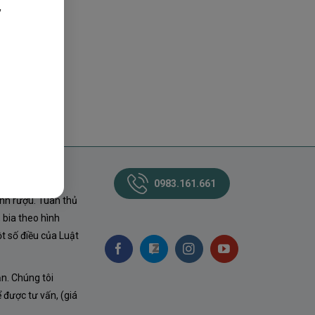
,
0983.161.661
nh rượu. Tuân thủ
 bia theo hình
t số điều của Luật
ận. Chúng tôi
ể được tư vấn, (giá