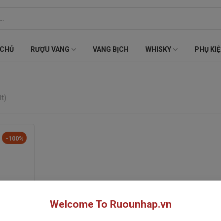
 CHỦ
RƯỢU VANG
VANG BỊCH
WHISKY
PHỤ KI
lt)
-100%
Welcome To Ruounhap.vn