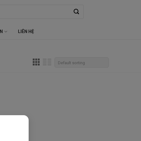
ỆN
LIÊN HỆ