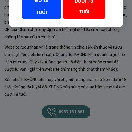
Tuân thủ Nghị định 105/2017/NĐ-CP ngày 14/9/2017 của Chính
ĐỦ 18
DƯỚI 18
phủ về sản xuất, kinh doanh rượu. Tuân thủ Luật “phòng chống tác
TUỔI
TUỔI
hại của rượu, bia” số 44/2019/QH14-Điều 16 về “điều kiện bán rượu,
bia theo hình thức thương mại điện tử”; Nghị định số 24/2020/NĐ-
CP của Chính phủ “quy định chi tiết một số điều của Luật phòng,
chống tác hại của rượu, bia”.
Website ruounhap.vn là trang thông tin chia sẻ kiến thức về rượu
bia hoạt động phi lợi nhuận. Chúng tôi KHÔNG kinh doanh trực tiếp
trên internet. Quý vị vui lòng gọi tới số điện thoại hoặc email để
được tư vấn, (giá trên website chỉ mang tính chất tham khảo).
Sản phẩm KHÔNG phù hợp với phụ nữ mang thai và trẻ em dưới 18
tuổi. Chúng tôi tuyệt đối KHÔNG bán hàng và giao hàng cho trẻ em
dưới 18 tuổi.
0983.161.661