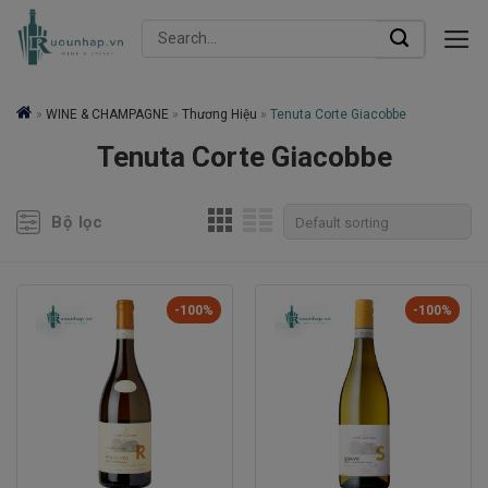
Skip
Search
to
for:
content
»
WINE & CHAMPAGNE
»
Thương Hiệu
»
Tenuta Corte Giacobbe
Tenuta Corte Giacobbe
Bộ lọc
-100%
-100%