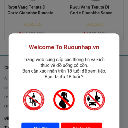
Rượu Vang Tenuta Di
Rượu Vang Tenuta Di
Corte Giacobbe Runcata
Corte Giacobbe Soave
Rated
Rated
0
0
2
₫
1,650,000
₫
2
₫
585,000
₫
out
out
of
of
5
5
Welcome To Ruounhap.vn
Trang web cung cấp các thông tin và kiến
thức về đồ uống có cồn,
CHÍNH SÁCH
Bạn cần xác nhận trên 18 tuổi để xem tiếp.
Bạn đã đủ 18 tuổi ?
Chính sách chung
Chính sách đổi trả
Chính sách mua hàng
Hình thức thanh toán
ĐIỀU KHOẢN VÀ CHÍNH SÁCH