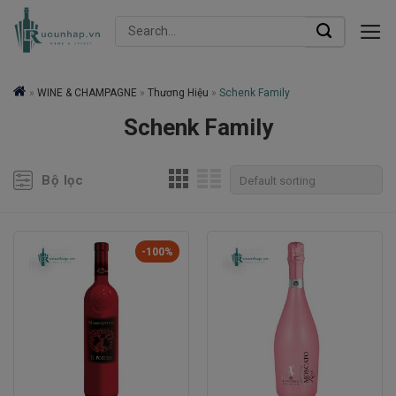
Skip
Search
to
for:
content
»
WINE & CHAMPAGNE
»
Thương Hiệu
»
Schenk Family
Schenk Family
Bộ lọc
-100%