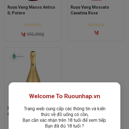
Rượu Vang Masso Antico
Rượu Vang Moscato
IL Potere
Cavatina Rose
Rated
Rated
1
₫
0
0
1
₫
935,000
₫
out
out
of
of
5
5
Welcome To Ruounhap.vn
Trang web cung cấp các thông tin và kiến
Rượu Vang P Prosecco
thức về đồ uống có cồn,
Cavatina Premium
Bạn cần xác nhận trên 18 tuổi để xem tiếp.
Bạn đã đủ 18 tuổi ?