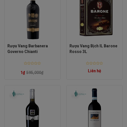
Rượu Vang Barbanera
Rượu Vang Bịch IL Barone
Governo Chianti
Rosso 3L
Rated
Rated
Liên hệ
0
0
1
₫
595,000
₫
out
out
of
of
5
5