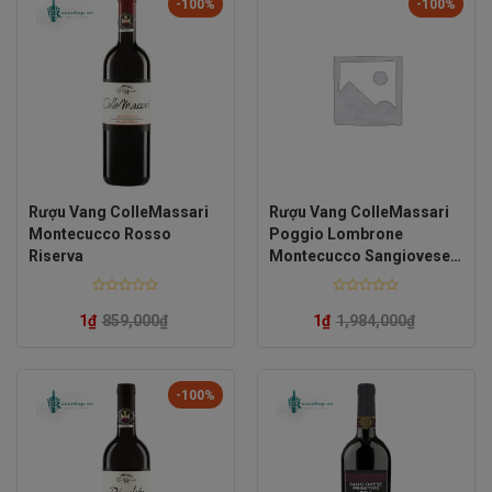
-100%
-100%
Rượu Vang ColleMassari
Rượu Vang ColleMassari
Montecucco Rosso
Poggio Lombrone
Riserva
Montecucco Sangiovese
Riserva
Rated
Rated
0
0
1
₫
859,000
₫
1
₫
1,984,000
₫
out
out
of
of
5
5
-100%