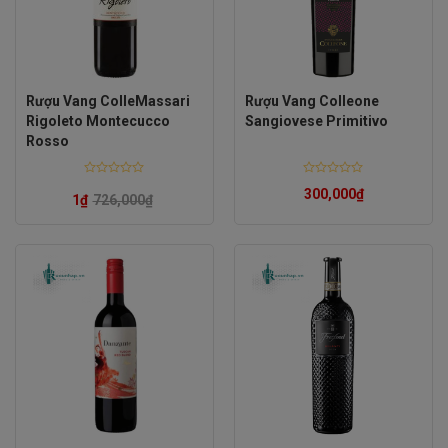
Rượu Vang ColleMassari
Rượu Vang Colleone
Rigoleto Montecucco
Sangiovese Primitivo
Rosso
Rated
Rated
300,000
₫
0
0
1
₫
726,000
₫
out
out
of
of
5
5