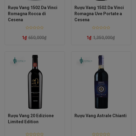
Rượu Vang 1502 Da Vinci
Rượu Vang 1502 Da Vinci
Romagna Rocca di
Romagna Uve Portate a
Cesena
Cesena
Rated
Rated
0
0
1
₫
650,000
₫
1
₫
1,350,000
₫
out
out
of
of
5
5
Rượu Vang 20 Edizione
Rượu Vang Astrale Chianti
Limited Edition