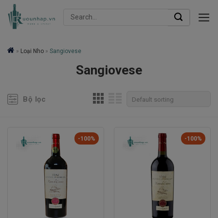
Skip
Search
to
for:
content
»
Loại Nho
»
Sangiovese
Sangiovese
Bộ lọc
-100%
-100%