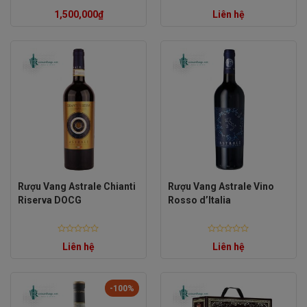
Rated
Rated
1,500,000
₫
Liên hệ
0
0
out
out
of
of
5
5
Rượu Vang Astrale Chianti
Rượu Vang Astrale Vino
Riserva DOCG
Rosso d’Italia
Rated
Rated
Liên hệ
Liên hệ
0
0
out
out
of
of
5
5
-100%