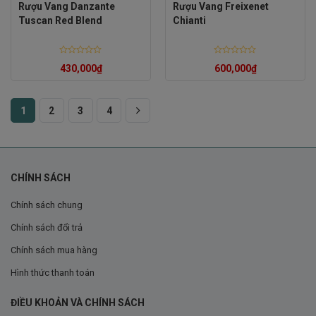
Rượu Vang Danzante
Rượu Vang Freixenet
Tuscan Red Blend
Chianti
Rated
Rated
430,000
₫
600,000
₫
0
0
out
out
of
of
5
5
1
2
3
4
CHÍNH SÁCH
Chính sách chung
Chính sách đổi trả
Chính sách mua hàng
Hình thức thanh toán
ĐIỀU KHOẢN VÀ CHÍNH SÁCH