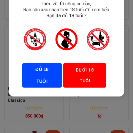
thức về đồ uống có cồn,
Bạn cần xác nhận trên 18 tuổi để xem tiếp.
Rated
Rated
220,000
₫
1
₫
Bạn đã đủ 18 tuổi ?
0
0
out
out
of
of
5
5
ĐỦ 18
DƯỚI 18
TUỔI
TUỔI
Rượu Vang Castellare Di
Rượu Vang Collefrisio
Castellina Chianti
Appassimento
Classico
Rated
Rated
850,000
₫
1
₫
0
0
out
out
of
of
5
5