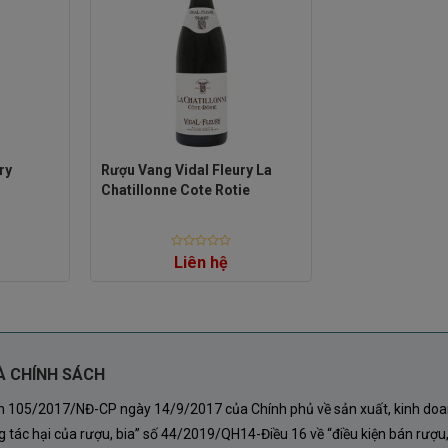
ry
Rượu Vang Vidal Fleury La
Chatillonne Cote Rotie
Rated
Liên hệ
0
out
of
5
À CHÍNH SÁCH
nh 105/2017/NĐ-CP ngày 14/9/2017 của Chính phủ về sản xuất, kinh doa
 tác hại của rượu, bia” số 44/2019/QH14-Điều 16 về “điều kiện bán rượu,