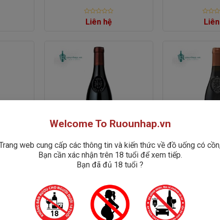
Rated
Rated
Liên hệ
Liên
0
0
out
out
of
of
5
5
Welcome To Ruounhap.vn
Trang web cung cấp các thông tin và kiến thức về đồ uống có cồn
Bạn cần xác nhận trên 18 tuổi để xem tiếp.
t Esprit
Rượu Vang Delas Seigneur de
Rượu Vang Dela
Bạn đã đủ 18 tuổi ?
Maugiron
Rated
Rated
Liên hệ
Liên
0
0
out
out
of
of