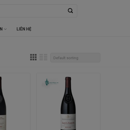
ỆN
LIÊN HỆ