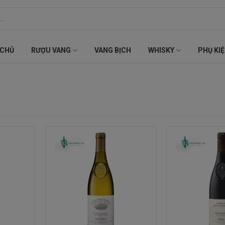
 CHỦ
RƯỢU VANG
VANG BỊCH
WHISKY
PHỤ KI