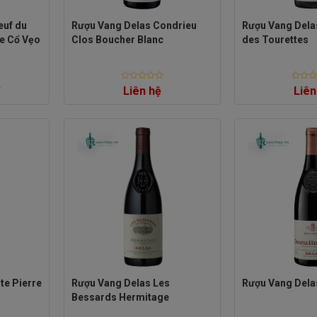
euf du
Rượu Vang Delas Condrieu
Rượu Vang Del
pe Cổ Vẹo
Clos Boucher Blanc
des Tourettes
Rated
Rated
Liên hệ
Liên
0
0
out
out
of
of
5
5
te Pierre
Rượu Vang Delas Les
Rượu Vang Dela
Bessards Hermitage