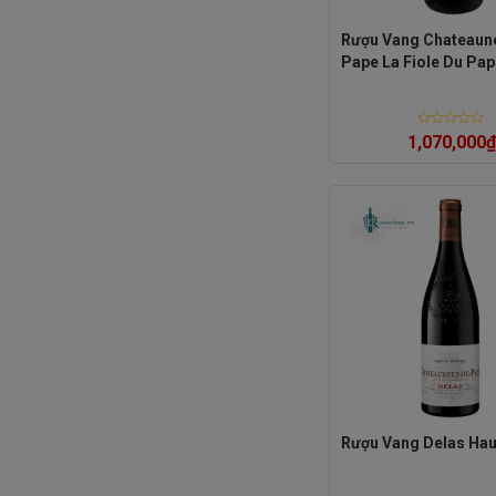
Rượu Vang Chateaun
Pape La Fiole Du Pa
Rated
1,070,000
₫
0
out
of
5
Rượu Vang Delas Hau