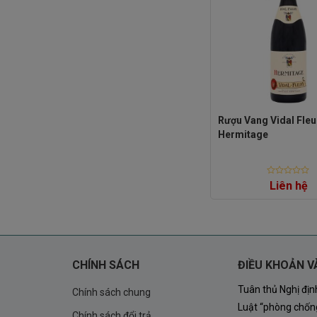
Rượu Vang Vidal Fleu
Hermitage
Rated
Liên hệ
0
out
of
5
CHÍNH SÁCH
ĐIỀU KHOẢN V
Tuân thủ Nghị đị
Chính sách chung
Luật “phòng chống
Chính sách đổi trả