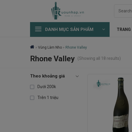
Skip
Search
to
for:
content
DANH MỤC SẢN PHẨM
TRANG
»
Vùng Làm Nho
»
Rhone Valley
Rhone Valley
(Showing all 18 results)
Theo khoảng giá
Dưới 200k
Trên 1 triệu