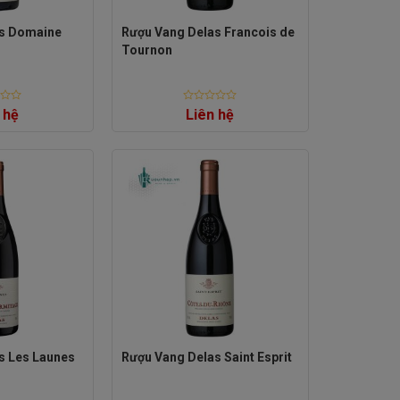
as Domaine
Rượu Vang Delas Francois de
Tournon
Rated
 hệ
Liên hệ
0
out
of
5
s Les Launes
Rượu Vang Delas Saint Esprit