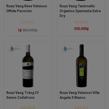
Rượu Vang Reve Velenosi
Rượu Vang Tavernello
Offida Pecorino
Organico Spumante Extra
Dry
Rated
Rated
300,000
₫
0
0
1
₫
850,000
₫
out
out
of
of
5
5
Rượu Vang Trắng Cf
Rượu Vang Velenosi Villa
Semis Collefrisio
Angela X Bianco