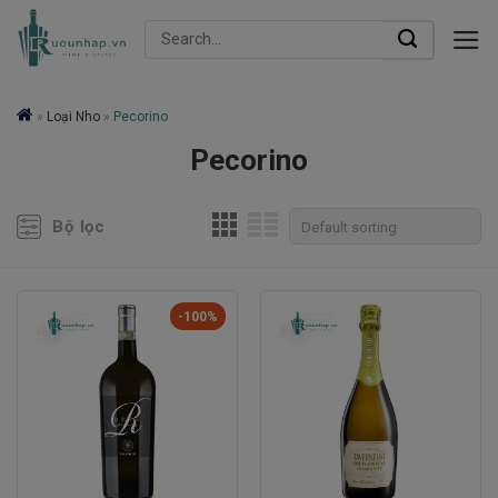
Skip
Search
to
for:
content
»
Loại Nho
»
Pecorino
Pecorino
Bộ lọc
-100%