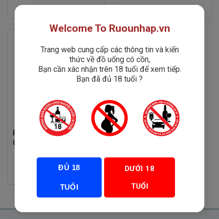
Rated
Rated
Liên hệ
450,000
₫
0
0
out
out
of
of
Welcome To Ruounhap.vn
5
5
Trang web cung cấp các thông tin và kiến
thức về đồ uống có cồn,
Bạn cần xác nhận trên 18 tuổi để xem tiếp.
Bạn đã đủ 18 tuổi ?
Rượu Vang Villa Angela
Offida DOCG Pecorino
ĐỦ 18
DƯỚI 18
Rated
750,000
₫
0
out
TUỔI
TUỔI
of
5