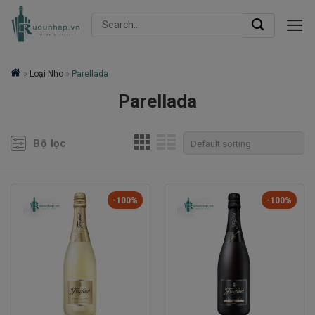
Skip
Search
to
for:
content
»
Loại Nho
»
Parellada
Parellada
Bộ lọc
-100%
-100%