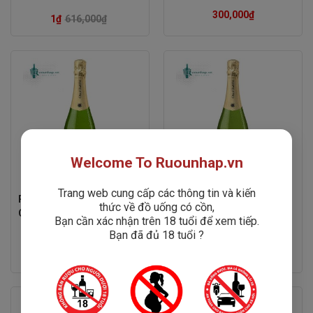
Rated
Rated
300,000
₫
0
0
1
₫
616,000
₫
out
out
of
of
5
5
Welcome To Ruounhap.vn
Trang web cung cấp các thông tin và kiến
Rượu Vang Gran Baron
Rượu Vang Gran Baron
thức về đồ uống có cồn,
Cava Brut
Cava Brut Nature
Bạn cần xác nhận trên 18 tuổi để xem tiếp.
Bạn đã đủ 18 tuổi ?
Rated
Rated
315,000
₫
340,000
₫
0
0
out
out
of
of
5
5