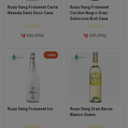
Rượu Vang Freixenet Carta
Rượu Vang Freixenet
Nevada Semi Seco Cava
Cordon Negro Gran
Seleccion Brut Cava
Rated
Rated
0
0
1
₫
583,000
₫
1
₫
583,000
₫
out
out
of
of
5
5
-100%
Rượu Vang Freixenet Ice
Rượu Vang Gran Baron
Blanco Suave