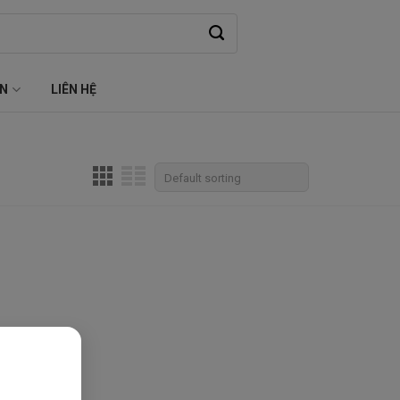
ỆN
LIÊN HỆ