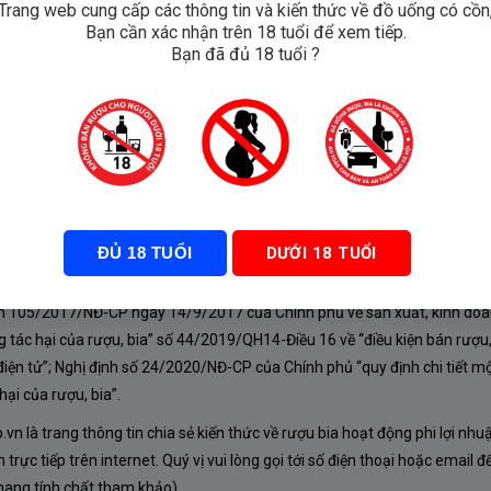
Trang web cung cấp các thông tin và kiến thức về đồ uống có cồn
Bạn cần xác nhận trên 18 tuổi để xem tiếp.
rimitivo
Bạn đã đủ 18 tuổi ?
₫
ĐỦ 18 TUỔI
DƯỚI 18 TUỔI
À CHÍNH SÁCH
nh 105/2017/NĐ-CP ngày 14/9/2017 của Chính phủ về sản xuất, kinh doa
 tác hại của rượu, bia” số 44/2019/QH14-Điều 16 về “điều kiện bán rượu,
iện tử”; Nghị định số 24/2020/NĐ-CP của Chính phủ “quy định chi tiết mộ
ại của rượu, bia”.
n là trang thông tin chia sẻ kiến thức về rượu bia hoạt động phi lợi nhu
rực tiếp trên internet. Quý vị vui lòng gọi tới số điện thoại hoặc email đ
mang tính chất tham khảo).