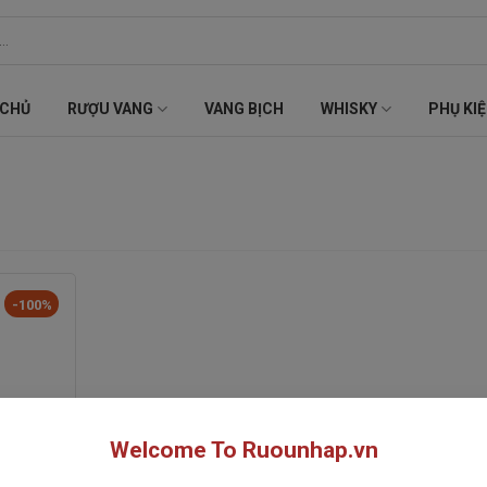
 CHỦ
RƯỢU VANG
VANG BỊCH
WHISKY
PHỤ KI
-100%
Welcome To Ruounhap.vn