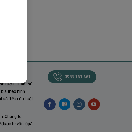
,
0983.161.661
nh rượu. Tuân thủ
 bia theo hình
t số điều của Luật
ận. Chúng tôi
ể được tư vấn, (giá