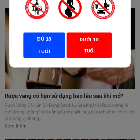
ĐỦ 18
DƯỚI 18
TUỔI
TUỔI
Rượu vang có hạn sử dụng bao lâu sau khi mở?
Rượu Vang Có Hạn Sử Dụng Bao Lâu Sau Khi Mở? Rượu vang là
một trong những thức uống được nhiều người ưa chuộng không chỉ
vì hương vị phong...
Xem thêm