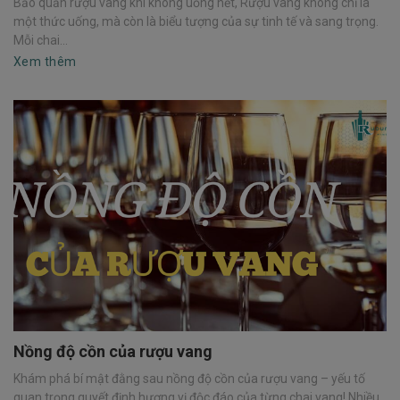
Bảo quản rượu vang khi không uống hết, Rượu vang không chỉ là
một thức uống, mà còn là biểu tượng của sự tinh tế và sang trọng.
Mỗi chai...
Xem thêm
Nồng độ cồn của rượu vang
Khám phá bí mật đằng sau nồng độ cồn của rượu vang – yếu tố
quan trọng quyết định hương vị độc đáo của từng chai vang! Nhiều