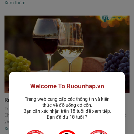
Xem thêm
Welcome To Ruounhap.vn
Trang web cung cấp các thông tin và kiến
Rượu vang được làm từ những loại nho nào?
thức về đồ uống có cồn,
Trả lời cho câu hỏi : Rượu vang được làm từ những loại nho nào?
Bạn cần xác nhận trên 18 tuổi để xem tiếp.
Chúng ta đều biết Rượu vang là một trong những thức uống được
Bạn đã đủ 18 tuổi ?
yêu thích...
Xem thêm