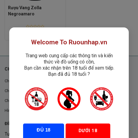
Rượu Vang Zolla
Negroamaro
Rated
1
₫
0
out
Welcome To Ruounhap.vn
of
5
Trang web cung cấp các thông tin và kiến
thức về đồ uống có cồn,
Bạn cần xác nhận trên 18 tuổi để xem tiếp.
CHÍNH SÁCH
Bạn đã đủ 18 tuổi ?
Chính sách chung
Chính sách đổi trả
Chính sách mua hàng
Hình thức thanh toán
ĐIỀU KHOẢN VÀ CHÍNH SÁCH
ĐỦ 18
DƯỚI 18
Tuân thủ Nghị định 105/2017/NĐ-CP ngày 14/9/2017 của Chính