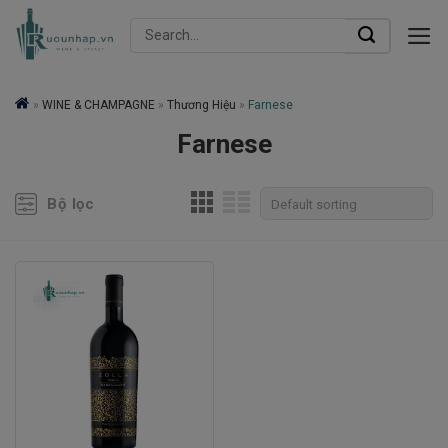
Skip
Search
to
for:
content
»
WINE & CHAMPAGNE
»
Thương Hiệu
»
Farnese
Farnese
Bộ lọc