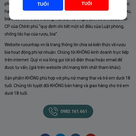
TUỔI
phủ về sản xuất, kinh doanh rượu. Tuân thủ Luật “phòng chống tác
TUỔI
hại của rượu, bia” số 44/2019/QH14-Điều 16 về “điều kiện bán rượu,
bia theo hình thức thương mại điện tử”; Nghị định số 24/2020/NĐ-
CP của Chính phủ “quy định chi tiết một số điều của Luật phòng,
chống tác hại của rượu, bia”.
Website ruounhap.vn là trang thông tin chia sẻ kiến thức về rượu
bia hoạt động phi lợi nhuận. Chúng tôi KHÔNG kinh doanh trực tiếp
trên internet. Quý vị vui lòng gọi tới số điện thoại hoặc email để
được tư vấn, (giá trên website chỉ mang tính chất tham khảo).
Sản phẩm KHÔNG phù hợp với phụ nữ mang thai và trẻ em dưới 18
tuổi. Chúng tôi tuyệt đối KHÔNG bán hàng và giao hàng cho trẻ em
dưới 18 tuổi.
0983.161.661