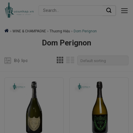
Skip
Search
to
for:
content
»
WINE & CHAMPAGNE
»
Thương Hiệu
»
Dom Perignon
Dom Perignon
Bộ lọc