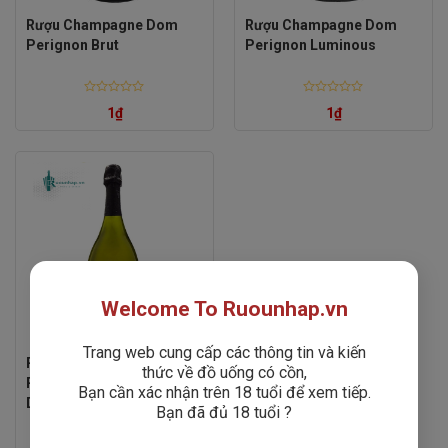
Rượu Champagne Dom
Rượu Champagne Dom
Perignon Brut
Perignon Luminous
Rated
Rated
1
₫
1
₫
0
0
out
out
of
of
5
5
Welcome To Ruounhap.vn
Trang web cung cấp các thông tin và kiến
Rượu Champagne Dom
thức về đồ uống có cồn,
Perignon Luminous –
Bạn cần xác nhận trên 18 tuổi để xem tiếp.
Dom Đèn Phát Sáng
Bạn đã đủ 18 tuổi ?
Rated