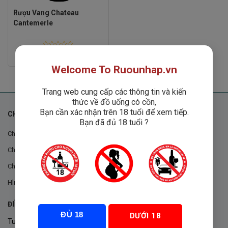
Rượu Vang Chateau
Cantemerle
Rated
1
₫
0
out
Welcome To Ruounhap.vn
of
5
Trang web cung cấp các thông tin và kiến
thức về đồ uống có cồn,
Bạn cần xác nhận trên 18 tuổi để xem tiếp.
CHÍNH SÁCH
Bạn đã đủ 18 tuổi ?
Chính sách chung
Chính sách đổi trả
Chính sách mua hàng
Hình thức thanh toán
ĐIỀU KHOẢN VÀ CHÍNH SÁCH
ĐỦ 18
DƯỚI 18
Tuân thủ Nghị định 105/2017/NĐ-CP ngày 14/9/2017 của Chính