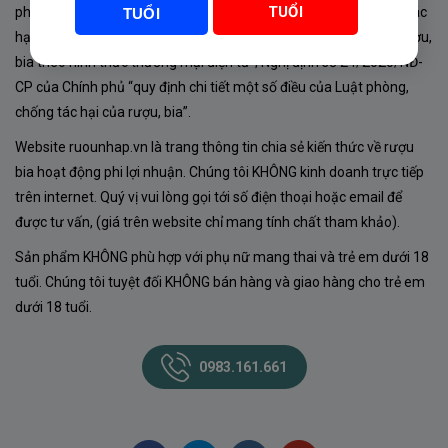
TUỔI
phủ về sản xuất, kinh doanh rượu. Tuân thủ Luật “phòng chống tác
TUỔI
hại của rượu, bia” số 44/2019/QH14-Điều 16 về “điều kiện bán rượu,
bia theo hình thức thương mại điện tử”; Nghị định số 24/2020/NĐ-
CP của Chính phủ “quy định chi tiết một số điều của Luật phòng,
chống tác hại của rượu, bia”.
Website ruounhap.vn là trang thông tin chia sẻ kiến thức về rượu
bia hoạt động phi lợi nhuận. Chúng tôi KHÔNG kinh doanh trực tiếp
trên internet. Quý vị vui lòng gọi tới số điện thoại hoặc email để
được tư vấn, (giá trên website chỉ mang tính chất tham khảo).
Sản phẩm KHÔNG phù hợp với phụ nữ mang thai và trẻ em dưới 18
tuổi. Chúng tôi tuyệt đối KHÔNG bán hàng và giao hàng cho trẻ em
dưới 18 tuổi.
0983.161.661