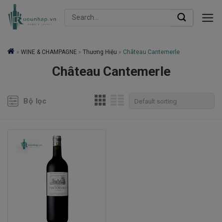
Skip
Search
to
for:
content
»
WINE & CHAMPAGNE
»
Thương Hiệu
»
Château Cantemerle
Château Cantemerle
Bộ lọc