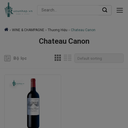
Skip
Search
to
for:
content
»
WINE & CHAMPAGNE
»
Thương Hiệu
»
Chateau Canon
Chateau Canon
Bộ lọc