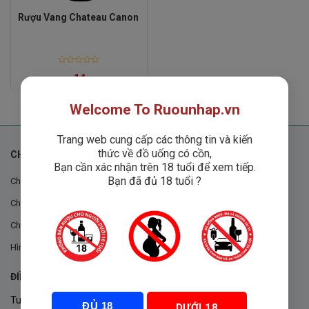
Rượu Vang Chateau Canon
Rated
1
₫
0
out
of
5
Welcome To Ruounhap.vn
Trang web cung cấp các thông tin và kiến
thức về đồ uống có cồn,
CHÍNH SÁCH
Bạn cần xác nhận trên 18 tuổi để xem tiếp.
Bạn đã đủ 18 tuổi ?
Chính sách chung
Chính sách đổi trả
Chính sách mua hàng
Hình thức thanh toán
ĐIỀU KHOẢN VÀ CHÍNH SÁCH
Tuân thủ Nghị định 105/2017/NĐ-CP ngày 14/9/2017 của Chính
ĐỦ 18
DƯỚI 18