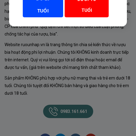
phủ về sản xuất, kinh doanh rượu. Tuân thủ Luật “phòng chống tác
TUỔI
TUỔI
hại của rượu, bia” số 44/2019/QH14-Điều 16 về “điều kiện bán rượu,
bia theo hình thức thương mại điện tử”; Nghị định số 24/2020/NĐ-
CP của Chính phủ “quy định chi tiết một số điều của Luật phòng,
chống tác hại của rượu, bia”.
Website ruounhap.vn là trang thông tin chia sẻ kiến thức về rượu
bia hoạt động phi lợi nhuận. Chúng tôi KHÔNG kinh doanh trực tiếp
trên internet. Quý vị vui lòng gọi tới số điện thoại hoặc email để
được tư vấn, (giá trên website chỉ mang tính chất tham khảo).
Sản phẩm KHÔNG phù hợp với phụ nữ mang thai và trẻ em dưới 18
tuổi. Chúng tôi tuyệt đối KHÔNG bán hàng và giao hàng cho trẻ em
dưới 18 tuổi.
0983.161.661