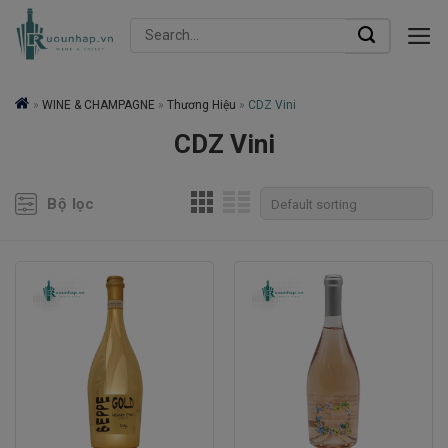
Skip
Search
to
for:
content
»
WINE & CHAMPAGNE
»
Thương Hiệu
»
CDZ Vini
CDZ Vini
Bộ lọc