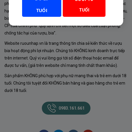
phủ về sản xuất, kinh doanh rượu. Tuân thủ Luật “phòng chống tác
TUỔI
TUỔI
hại của rượu, bia” số 44/2019/QH14-Điều 16 về “điều kiện bán rượu,
bia theo hình thức thương mại điện tử”; Nghị định số 24/2020/NĐ-
CP của Chính phủ “quy định chi tiết một số điều của Luật phòng,
chống tác hại của rượu, bia”.
Website ruounhap.vn là trang thông tin chia sẻ kiến thức về rượu
bia hoạt động phi lợi nhuận. Chúng tôi KHÔNG kinh doanh trực tiếp
trên internet. Quý vị vui lòng gọi tới số điện thoại hoặc email để
được tư vấn, (giá trên website chỉ mang tính chất tham khảo).
Sản phẩm KHÔNG phù hợp với phụ nữ mang thai và trẻ em dưới 18
tuổi. Chúng tôi tuyệt đối KHÔNG bán hàng và giao hàng cho trẻ em
dưới 18 tuổi.
0983.161.661