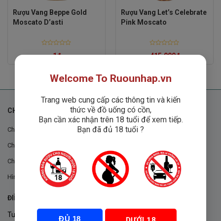
Rượu Vang Beppe Gold
Rượu Vang Let’s Celebrate
Moscato D’asti
Pink Moscato
Rated
Rated
1
₫
415,000
₫
0
0
out
out
of
of
5
5
Welcome To Ruounhap.vn
Trang web cung cấp các thông tin và kiến
thức về đồ uống có cồn,
CHÍNH SÁCH
Bạn cần xác nhận trên 18 tuổi để xem tiếp.
Bạn đã đủ 18 tuổi ?
Chính sách chung
Chính sách đổi trả
Chính sách mua hàng
Hình thức thanh toán
ĐIỀU KHOẢN VÀ CHÍNH SÁCH
Tuân thủ Nghị định 105/2017/NĐ-CP ngày 14/9/2017 của Chính
ĐỦ 18
DƯỚI 18