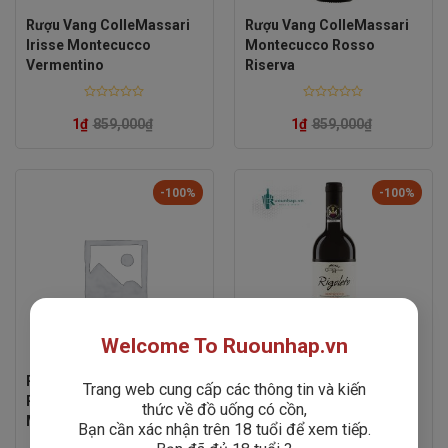
Rượu Vang ColleMassari
Rượu Vang ColleMassari
Irisse Montecucco
Montecucco Rosso
Vermentino
Riserva
Rated
Rated
0
0
1
₫
859,000
₫
1
₫
859,000
₫
out
out
of
of
5
5
-100%
-100%
Welcome To Ruounhap.vn
Rượu Vang ColleMassari
Rượu Vang ColleMassari
Trang web cung cấp các thông tin và kiến
Poggio Lombrone
Rigoleto Montecucco
thức về đồ uống có cồn,
Montecucco Sangiovese
Rosso
Bạn cần xác nhận trên 18 tuổi để xem tiếp.
Riserva