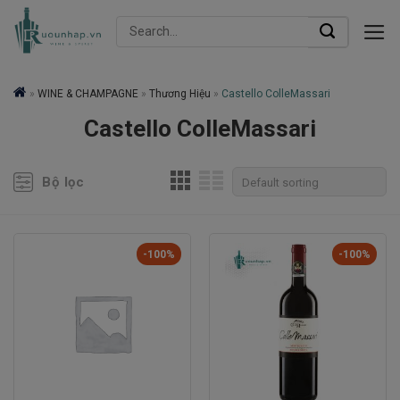
Skip
Search
to
for:
content
»
WINE & CHAMPAGNE
»
Thương Hiệu
»
Castello ColleMassari
Castello ColleMassari
Bộ lọc
-100%
-100%