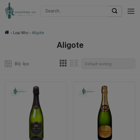
Skip
Search
to
for:
content
»
Loại Nho
»
Aligote
Aligote
Bộ lọc