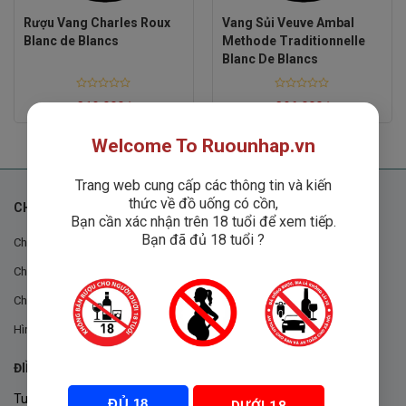
Rượu Vang Charles Roux
Vang Sủi Veuve Ambal
Blanc de Blancs
Methode Traditionnelle
Blanc De Blancs
Rated
Rated
319,000
₫
396,000
₫
0
0
out
out
of
of
Welcome To Ruounhap.vn
5
5
Trang web cung cấp các thông tin và kiến
thức về đồ uống có cồn,
CHÍNH SÁCH
Bạn cần xác nhận trên 18 tuổi để xem tiếp.
Bạn đã đủ 18 tuổi ?
Chính sách chung
Chính sách đổi trả
Chính sách mua hàng
Hình thức thanh toán
ĐIỀU KHOẢN VÀ CHÍNH SÁCH
Tuân thủ Nghị định 105/2017/NĐ-CP ngày 14/9/2017 của Chính
ĐỦ 18