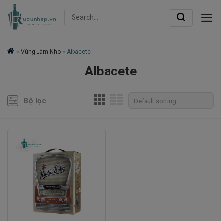
Skip
Search
to
for:
content
»
Vùng Làm Nho
»
Albacete
Albacete
Bộ lọc