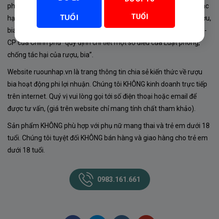
phủ về sản xuất, kinh doanh rượu. Tuân thủ Luật “phòng chống tác
TUỔI
TUỔI
hại của rượu, bia” số 44/2019/QH14-Điều 16 về “điều kiện bán rượu,
bia theo hình thức thương mại điện tử”; Nghị định số 24/2020/NĐ-
CP của Chính phủ “quy định chi tiết một số điều của Luật phòng,
chống tác hại của rượu, bia”.
Website ruounhap.vn là trang thông tin chia sẻ kiến thức về rượu
bia hoạt động phi lợi nhuận. Chúng tôi KHÔNG kinh doanh trực tiếp
trên internet. Quý vị vui lòng gọi tới số điện thoại hoặc email để
được tư vấn, (giá trên website chỉ mang tính chất tham khảo).
Sản phẩm KHÔNG phù hợp với phụ nữ mang thai và trẻ em dưới 18
tuổi. Chúng tôi tuyệt đối KHÔNG bán hàng và giao hàng cho trẻ em
dưới 18 tuổi.
0983.161.661