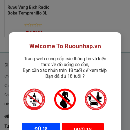
Rượu Vang Bịch Radio
Boka Tempranillo 3L
Rated
450,000
₫
0
out
of
5
Welcome To Ruounhap.vn
Trang web cung cấp các thông tin và kiến
thức về đồ uống có cồn,
CHÍNH SÁCH
Bạn cần xác nhận trên 18 tuổi để xem tiếp.
Bạn đã đủ 18 tuổi ?
Chính sách chung
Chính sách đổi trả
Chính sách mua hàng
Hình thức thanh toán
ĐIỀU KHOẢN VÀ CHÍNH SÁCH
Tuân thủ Nghị định 105/2017/NĐ-CP ngày 14/9/2017 của Chính
ĐỦ 18
DƯỚI 18