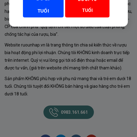
phủ về sản xuất, kinh doanh rượu. Tuân thủ Luật “phòng chống tác
TUỔI
TUỔI
hại của rượu, bia” số 44/2019/QH14-Điều 16 về “điều kiện bán rượu,
bia theo hình thức thương mại điện tử”; Nghị định số 24/2020/NĐ-
CP của Chính phủ “quy định chi tiết một số điều của Luật phòng,
chống tác hại của rượu, bia”.
Website ruounhap.vn là trang thông tin chia sẻ kiến thức về rượu
bia hoạt động phi lợi nhuận. Chúng tôi KHÔNG kinh doanh trực tiếp
trên internet. Quý vị vui lòng gọi tới số điện thoại hoặc email để
được tư vấn, (giá trên website chỉ mang tính chất tham khảo).
Sản phẩm KHÔNG phù hợp với phụ nữ mang thai và trẻ em dưới 18
tuổi. Chúng tôi tuyệt đối KHÔNG bán hàng và giao hàng cho trẻ em
dưới 18 tuổi.
0983.161.661