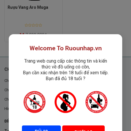
Rượu Vang Aro Muga
Rated
0
1
₫
7,920,000
₫
out
of
5
Welcome To Ruounhap.vn
Trang web cung cấp các thông tin và kiến
thức về đồ uống có cồn,
CHÍNH SÁCH
Bạn cần xác nhận trên 18 tuổi để xem tiếp.
Bạn đã đủ 18 tuổi ?
Chính sách chung
Chính sách đổi trả
Chính sách mua hàng
Hình thức thanh toán
ĐIỀU KHOẢN VÀ CHÍNH SÁCH