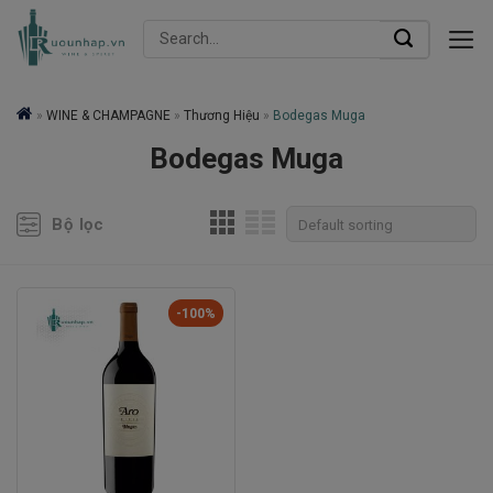
Skip
Search
to
for:
content
»
WINE & CHAMPAGNE
»
Thương Hiệu
»
Bodegas Muga
Bodegas Muga
Bộ lọc
-100%