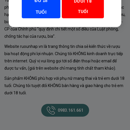
Tuân thủ Nghị định 105/2017/NĐ-CP ngày 14/9/2017 của Chính
ĐỦ 18
DƯỚI 18
phủ về sản xuất, kinh doanh rượu. Tuân thủ Luật “phòng chống tác
TUỔI
TUỔI
hại của rượu, bia” số 44/2019/QH14-Điều 16 về “điều kiện bán rượu,
bia theo hình thức thương mại điện tử”; Nghị định số 24/2020/NĐ-
CP của Chính phủ “quy định chi tiết một số điều của Luật phòng,
chống tác hại của rượu, bia”.
Website ruounhap.vn là trang thông tin chia sẻ kiến thức về rượu
bia hoạt động phi lợi nhuận. Chúng tôi KHÔNG kinh doanh trực tiếp
trên internet. Quý vị vui lòng gọi tới số điện thoại hoặc email để
được tư vấn, (giá trên website chỉ mang tính chất tham khảo).
Sản phẩm KHÔNG phù hợp với phụ nữ mang thai và trẻ em dưới 18
tuổi. Chúng tôi tuyệt đối KHÔNG bán hàng và giao hàng cho trẻ em
dưới 18 tuổi.
0983.161.661